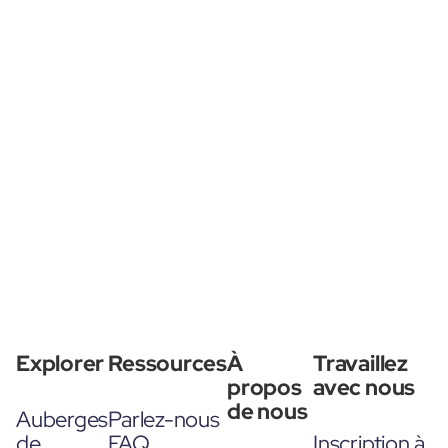
Explorer
Ressources
À
Travaillez
propos
avec nous
de nous
Auberges
Parlez-nous
de
FAQ
Inscription à