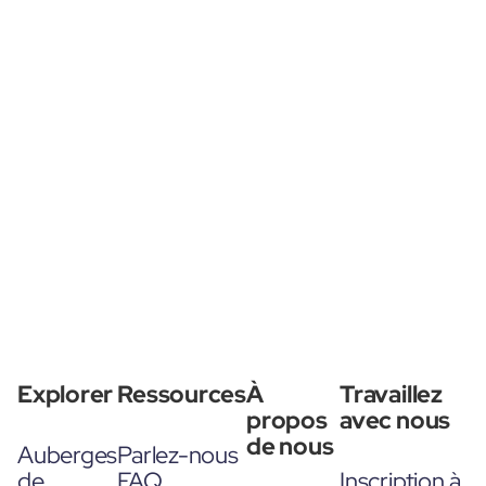
Explorer
Ressources
À
Travaillez
propos
avec nous
de nous
Auberges
Parlez-nous
de
FAQ
Inscription à