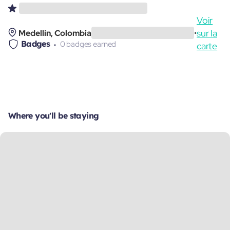
Voir
sur la
Medellín, Colombia
•
Badges
0 badges earned
carte
Where you'll be staying