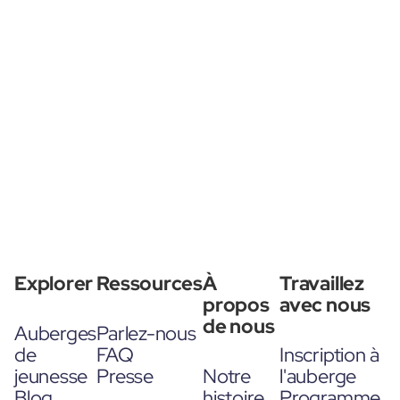
Explorer
Ressources
À
Travaillez
propos
avec nous
de nous
Auberges
Parlez-nous
de
FAQ
Inscription à
jeunesse
Presse
Notre
l'auberge
Blog
histoire
Programme