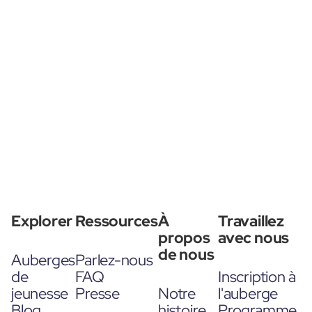
Explorer
Ressources
À
Travaillez
propos
avec nous
de nous
Auberges
Parlez-nous
de
FAQ
Inscription à
jeunesse
Presse
Notre
l'auberge
Blog
histoire
Programme