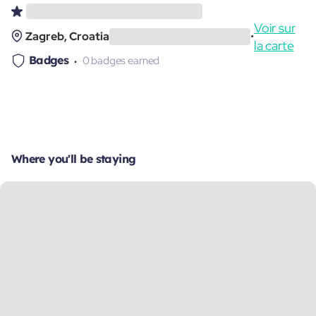
Voir sur
Zagreb, Croatia
•
la carte
Badges
0 badges earned
Where you'll be staying