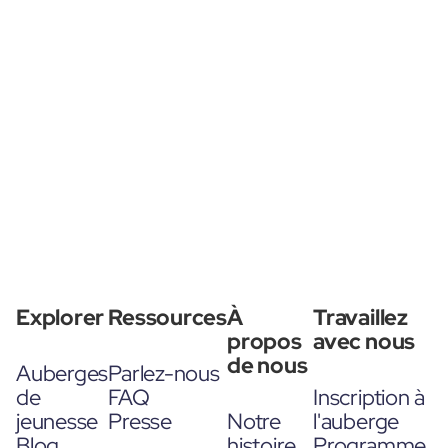
Explorer
Ressources
À
Travaillez
propos
avec nous
de nous
Auberges
Parlez-nous
de
FAQ
Inscription à
jeunesse
Presse
Notre
l'auberge
Blog
histoire
Programme