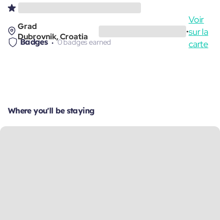
Voir
Grad
sur la
•
Dubrovnik, Croatia
Badges
0 badges earned
carte
Where you'll be staying