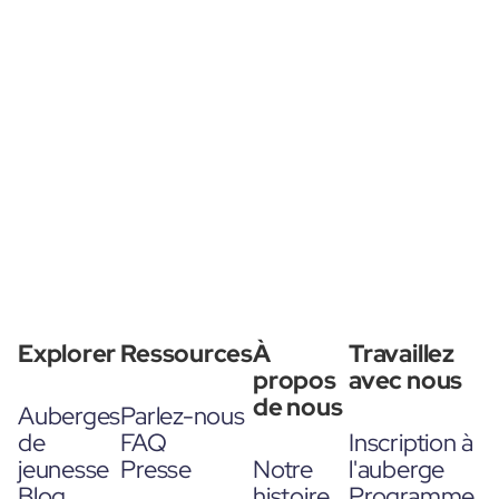
Explorer
Ressources
À
Travaillez
propos
avec nous
de nous
Auberges
Parlez-nous
de
FAQ
Inscription à
jeunesse
Presse
Notre
l'auberge
Blog
histoire
Programme