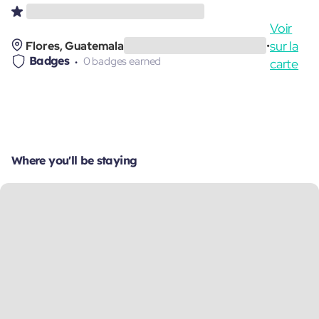
Voir
sur la
Flores, Guatemala
•
Badges
0 badges earned
carte
Where you'll be staying