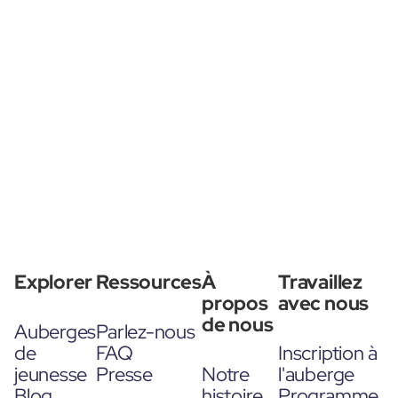
Explorer
Ressources
À
Travaillez
propos
avec nous
de nous
Auberges
Parlez-nous
de
FAQ
Inscription à
jeunesse
Presse
Notre
l'auberge
Blog
histoire
Programme