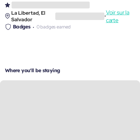
Voir sur la
La Libertad, El
•
Salvador
carte
Badges
0 badges earned
Where you'll be staying