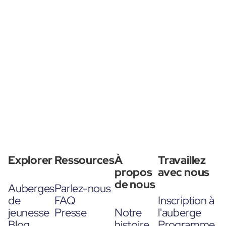
Explorer
Ressources
À
Travaillez
propos
avec nous
de nous
Auberges
Parlez-nous
de
FAQ
Inscription à
jeunesse
Presse
Notre
l'auberge
Blog
histoire
Programme