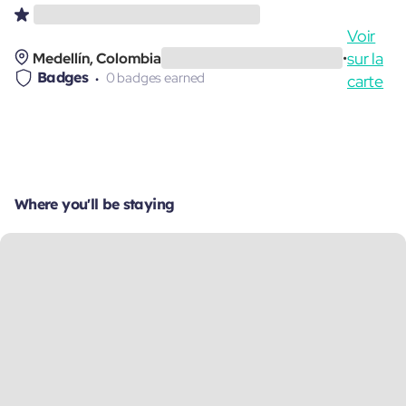
Voir
sur la
Medellín, Colombia
•
Badges
0 badges earned
carte
Where you'll be staying