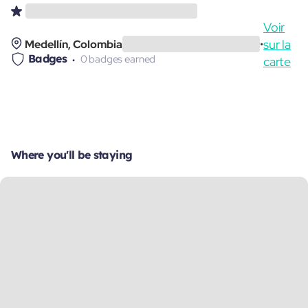
Voir
sur la
Medellín, Colombia
•
Badges
0 badges earned
carte
Where you'll be staying