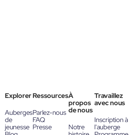
Explorer
Ressources
À
Travaillez
propos
avec nous
de nous
Auberges
Parlez-nous
de
FAQ
Inscription à
jeunesse
Presse
Notre
l'auberge
Blog
histoire
Programme