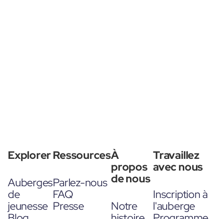
Explorer
Ressources
À
Travaillez
propos
avec nous
de nous
Auberges
Parlez-nous
de
FAQ
Inscription à
jeunesse
Presse
Notre
l'auberge
Blog
histoire
Programme