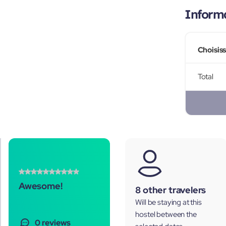
Informa
Choisis
Total
Awesome!
8 other travelers
Will be staying at this
hostel between the
0 reviews