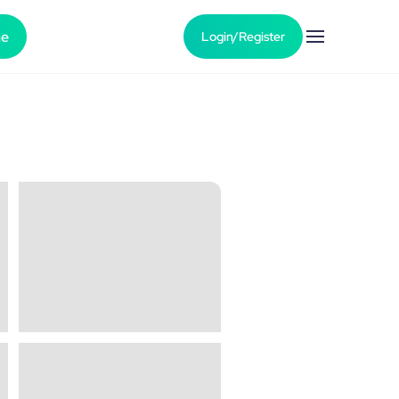
he
Login/Register