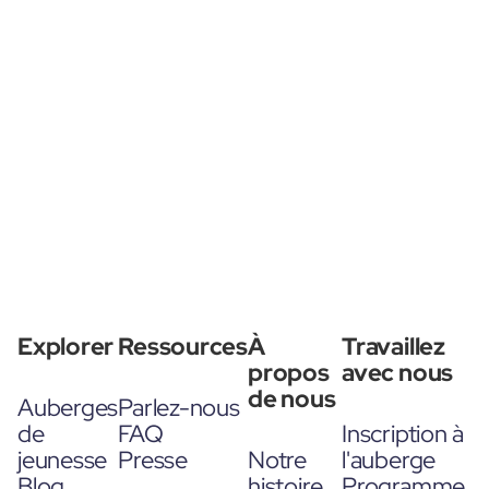
Explorer
Ressources
À
Travaillez
propos
avec nous
de nous
Auberges
Parlez-nous
de
FAQ
Inscription à
jeunesse
Presse
Notre
l'auberge
Blog
histoire
Programme