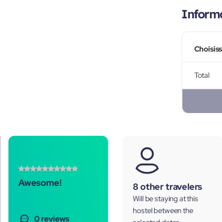
Informa
Choisis
Total
Awesome!
8 other travelers
Will be staying at this
hostel between the
0 reviews