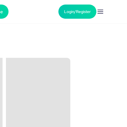
he
Login/Register