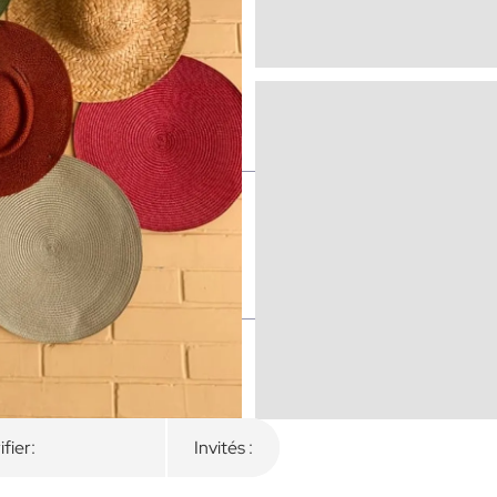
es
ifier:
Invités :