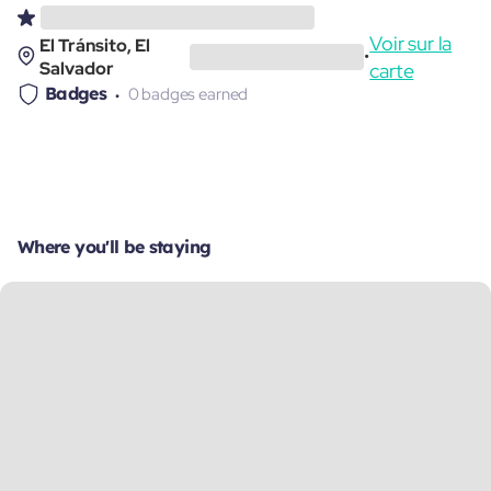
Voir sur la
El Tránsito, El
•
Salvador
carte
Badges
0 badges earned
Where you'll be staying