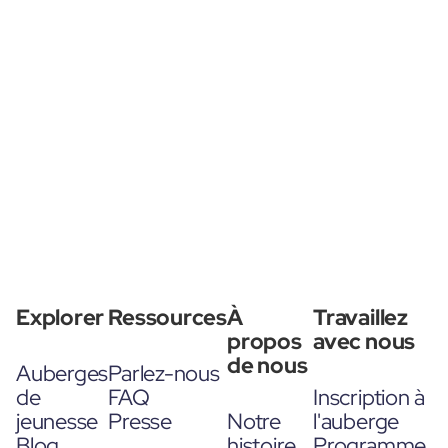
Explorer
Ressources
À
Travaillez
propos
avec nous
de nous
Auberges
Parlez-nous
de
FAQ
Inscription à
jeunesse
Presse
Notre
l'auberge
Blog
histoire
Programme