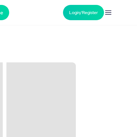
he
Login/Register