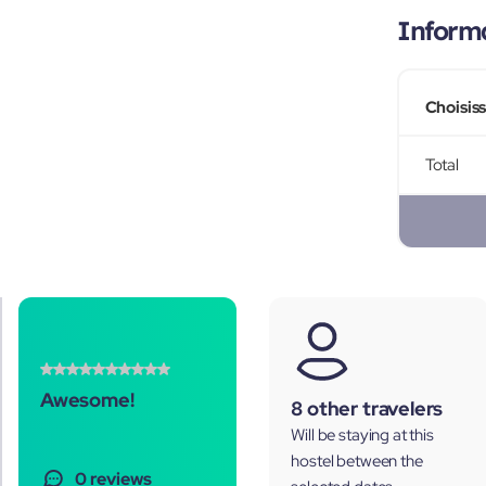
Informa
Choisis
Total
Awesome!
8 other travelers
Will be staying at this
hostel between the
0 reviews