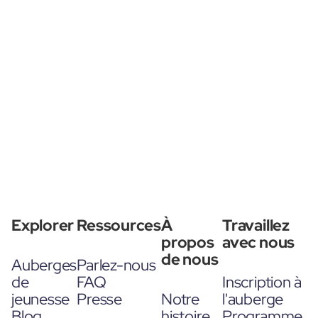
Explorer
Ressources
À
Travaillez
propos
avec nous
de nous
Auberges
Parlez-nous
de
FAQ
Inscription à
jeunesse
Presse
Notre
l'auberge
Blog
histoire
Programme