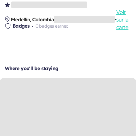
Voir
sur la
Medellín, Colombia
•
Badges
0 badges earned
carte
Where you'll be staying