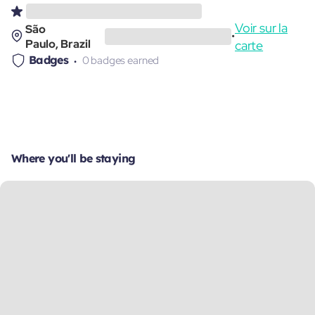
Voir sur la
São
•
Paulo, Brazil
carte
Badges
0 badges earned
Where you'll be staying