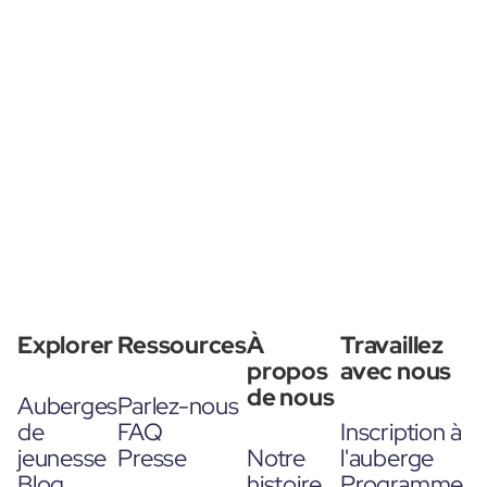
Explorer
Ressources
À
Travaillez
propos
avec nous
de nous
Auberges
Parlez-nous
de
FAQ
Inscription à
jeunesse
Presse
Notre
l'auberge
Blog
histoire
Programme