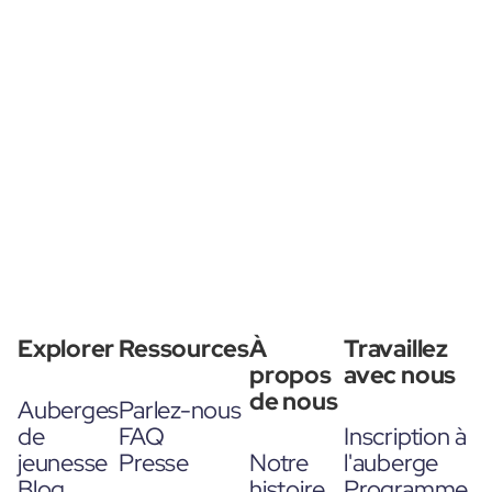
Explorer
Ressources
À
Travaillez
propos
avec nous
de nous
Auberges
Parlez-nous
de
FAQ
Inscription à
jeunesse
Presse
Notre
l'auberge
Blog
histoire
Programme