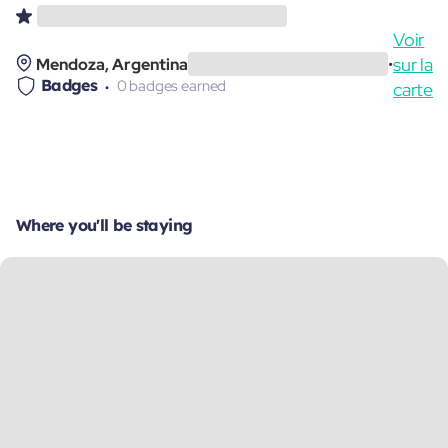
Voir
sur la
Mendoza, Argentina
•
Badges
0 badges earned
carte
Where you'll be staying