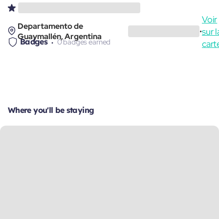
Voir
Departamento de
sur l
•
Guaymallén, Argentina
Badges
0 badges earned
cart
Where you'll be staying