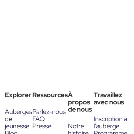
Explorer
Ressources
À
Travaillez
propos
avec nous
de nous
Auberges
Parlez-nous
de
FAQ
Inscription à
jeunesse
Presse
Notre
l'auberge
Blog
histoire
Programme