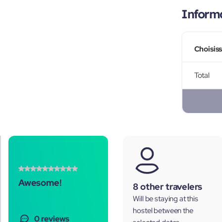
Informa
Choisis
Total
Awesome!
8 other travelers
Will be staying at this
hostel between the
0 reviews