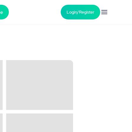
he
Login/Register