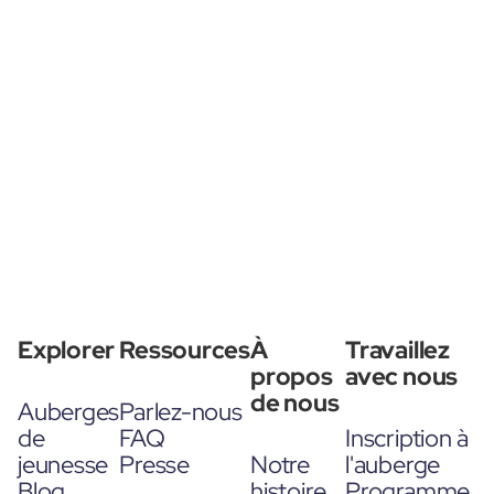
Explorer
Ressources
À
Travaillez
propos
avec nous
de nous
Auberges
Parlez-nous
de
FAQ
Inscription à
jeunesse
Presse
Notre
l'auberge
Blog
histoire
Programme