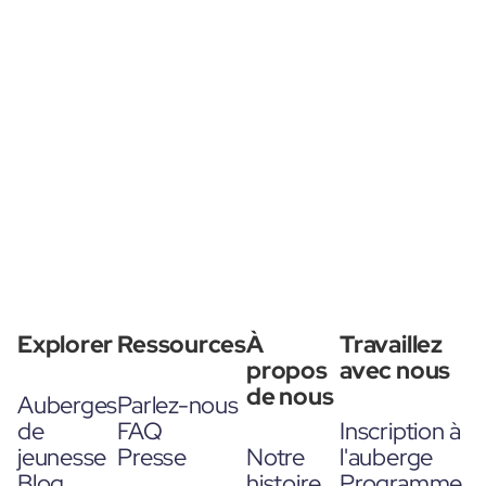
Explorer
Ressources
À
Travaillez
propos
avec nous
de nous
Auberges
Parlez-nous
de
FAQ
Inscription à
jeunesse
Presse
Notre
l'auberge
Blog
histoire
Programme