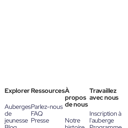
Explorer
Ressources
À
Travaillez
propos
avec nous
de nous
Auberges
Parlez-nous
de
FAQ
Inscription à
jeunesse
Presse
Notre
l'auberge
Blog
histoire
Programme