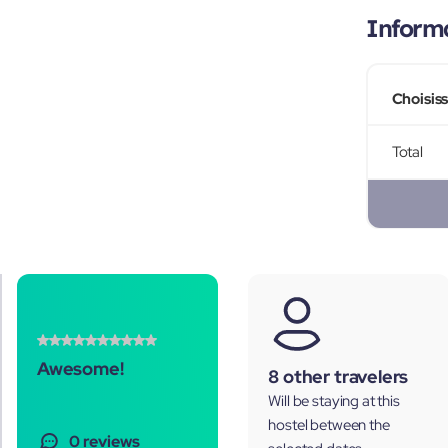
Informa
Choisis
Total
Awesome!
8 other travelers
Will be staying at this
hostel between the
0 reviews