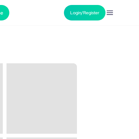
he
Login/Register