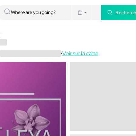
Recherc
-
a
Voir sur la carte
•