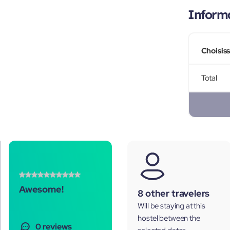
Informa
Choisis
Total
Awesome!
8 other travelers
Will be staying at this
hostel between the
0 reviews