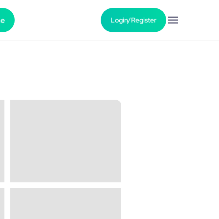
he
Login/Register