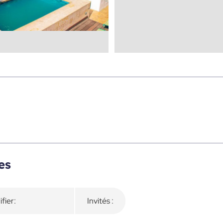
es
ifier:
Invités :