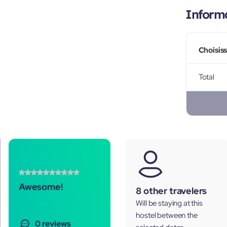
Informa
Choisis
Total
Awesome!
8 other travelers
Will be staying at this
hostel between the
0 reviews