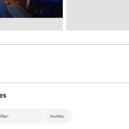
es
ifier:
Invités :