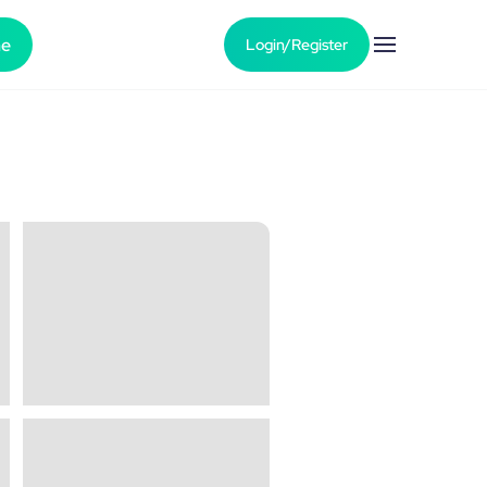
he
Login/Register