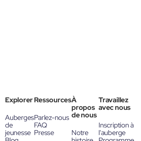
Explorer
Ressources
À
Travaillez
propos
avec nous
de nous
Auberges
Parlez-nous
de
FAQ
Inscription à
jeunesse
Presse
Notre
l'auberge
Blog
histoire
Programme