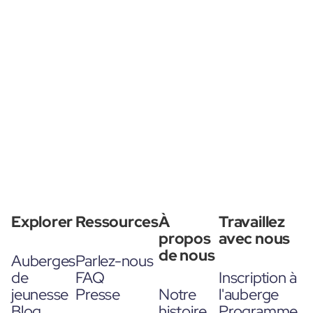
Explorer
Ressources
À
Travaillez
propos
avec nous
de nous
Auberges
Parlez-nous
de
FAQ
Inscription à
jeunesse
Presse
Notre
l'auberge
Blog
histoire
Programme