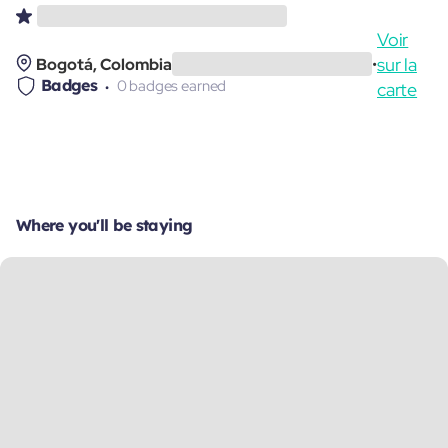
Voir
sur la
Bogotá, Colombia
•
Badges
0 badges earned
carte
Where you'll be staying