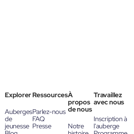
Explorer
Ressources
À
Travaillez
propos
avec nous
de nous
Auberges
Parlez-nous
de
FAQ
Inscription à
jeunesse
Presse
Notre
l'auberge
Blog
histoire
Programme