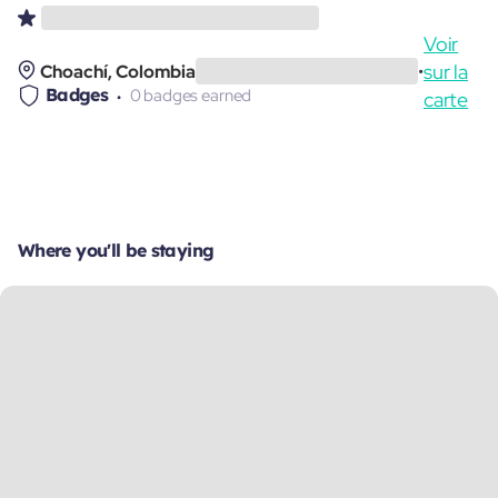
Voir
sur la
Choachí, Colombia
•
Badges
0 badges earned
carte
Where you'll be staying