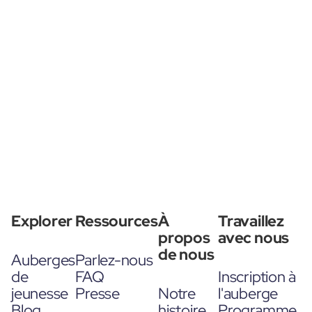
Explorer
Ressources
À
Travaillez
propos
avec nous
de nous
Auberges
Parlez-nous
de
FAQ
Inscription à
jeunesse
Presse
Notre
l'auberge
Blog
histoire
Programme