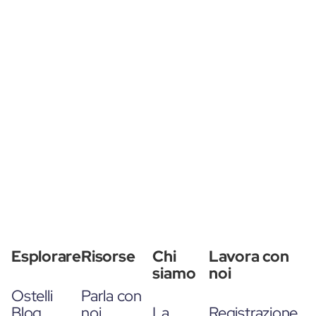
Esplorare
Risorse
Chi
Lavora con
siamo
noi
Ostelli
Parla con
Blog
noi
La
Registrazione