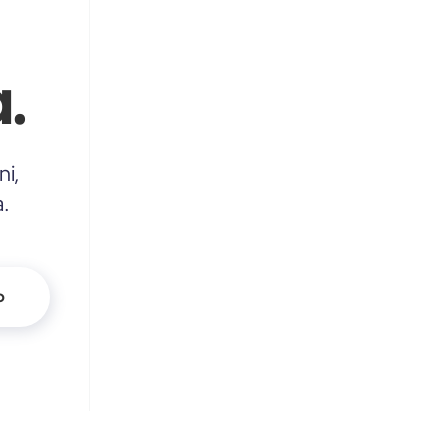
.
ni,
a.
o