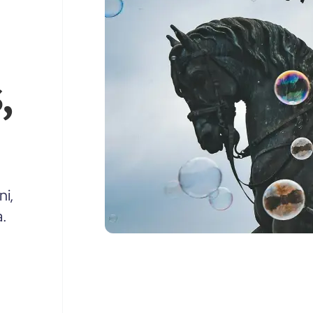
,
ni,
a.