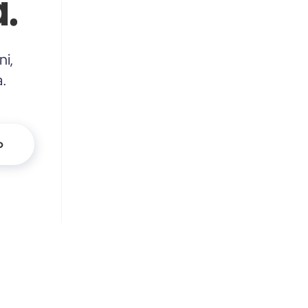
.
ni,
a.
o