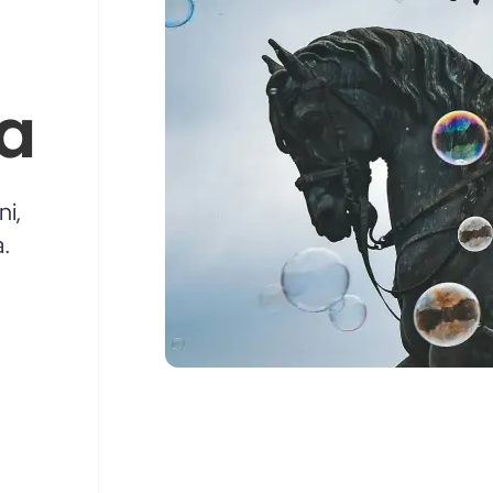
ia
ni,
a.