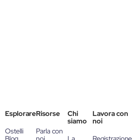
Esplorare
Risorse
Chi
Lavora con
siamo
noi
Ostelli
Parla con
Blog
noi
La
Registrazione