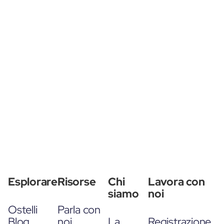
Esplorare
Risorse
Chi
Lavora con
siamo
noi
Ostelli
Parla con
Blog
noi
La
Registrazione