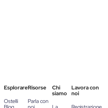
Esplorare
Risorse
Chi
Lavora con
siamo
noi
Ostelli
Parla con
Blog
noi
La
Registrazione