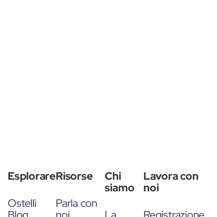
Esplorare
Risorse
Chi
Lavora con
siamo
noi
Ostelli
Parla con
Blog
noi
La
Registrazione