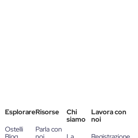
Esplorare
Risorse
Chi
Lavora con
siamo
noi
Ostelli
Parla con
Blog
noi
La
Registrazione