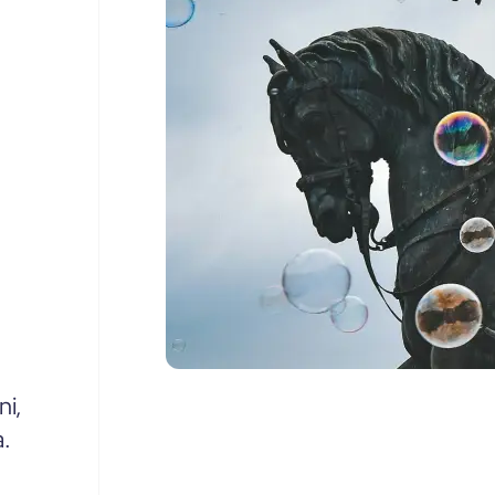
ni,
a.