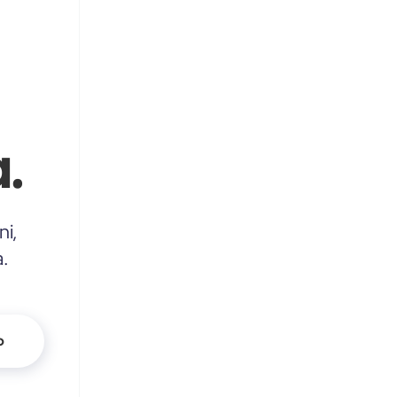
.
ni,
a.
o