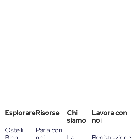
Esplorare
Risorse
Chi
Lavora con
siamo
noi
Ostelli
Parla con
Blog
noi
La
Registrazione