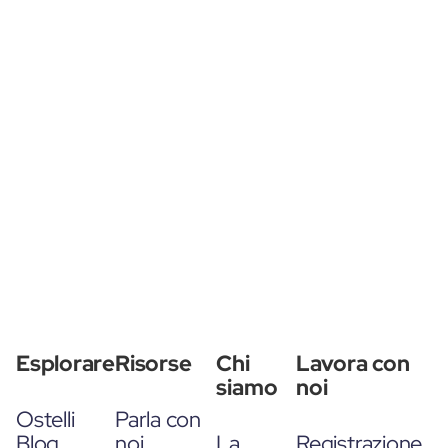
Esplorare
Risorse
Chi
Lavora con
siamo
noi
Ostelli
Parla con
Blog
noi
La
Registrazione