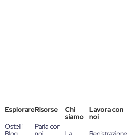
Esplorare
Risorse
Chi
Lavora con
siamo
noi
Ostelli
Parla con
Blog
noi
La
Registrazione