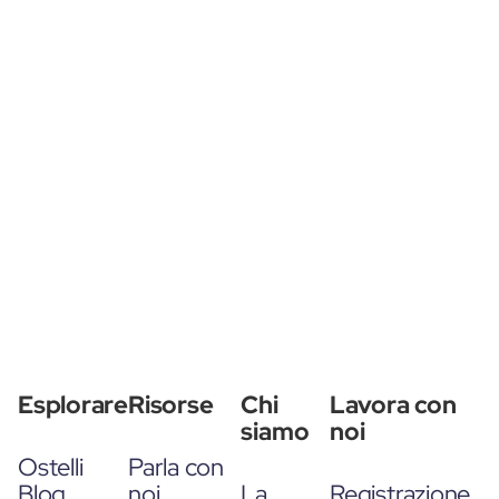
Esplorare
Risorse
Chi
Lavora con
siamo
noi
Ostelli
Parla con
Blog
noi
La
Registrazione