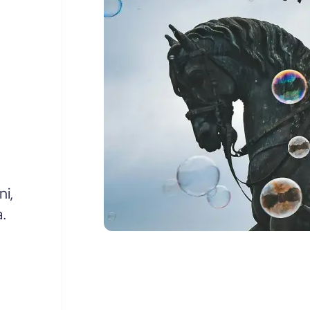
ni,
a.