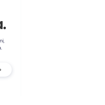
.
ni,
a.
o