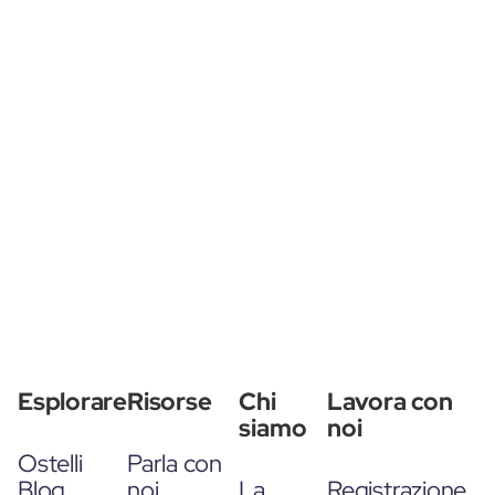
Esplorare
Risorse
Chi
Lavora con
siamo
noi
Ostelli
Parla con
Blog
noi
La
Registrazione