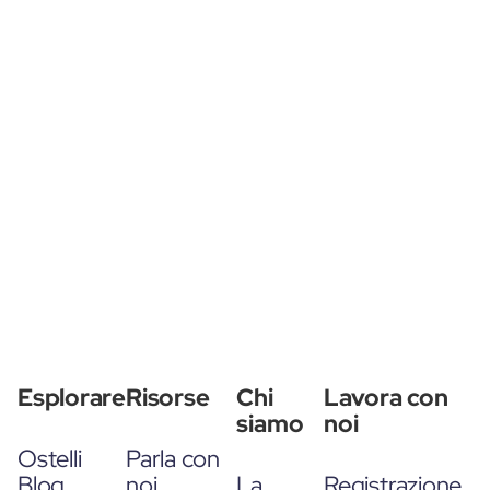
Esplorare
Risorse
Chi
Lavora con
siamo
noi
Ostelli
Parla con
Blog
noi
La
Registrazione