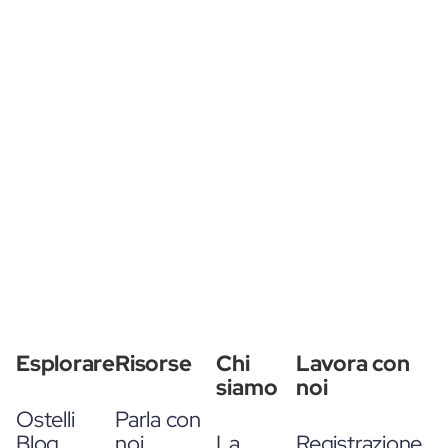
Esplorare
Risorse
Chi
Lavora con
siamo
noi
Ostelli
Parla con
Blog
noi
La
Registrazione