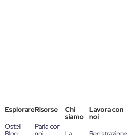
Esplorare
Risorse
Chi
Lavora con
siamo
noi
Ostelli
Parla con
Blog
noi
La
Registrazione