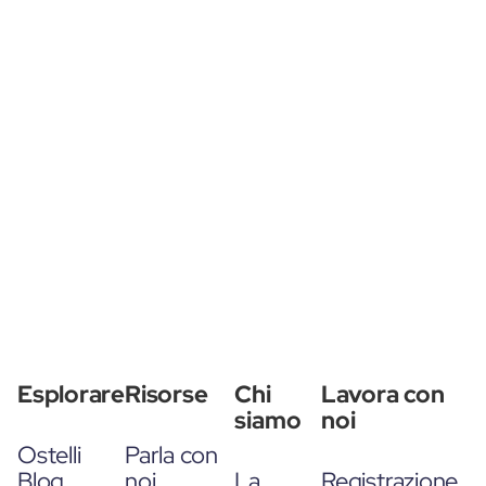
Esplorare
Risorse
Chi
Lavora con
siamo
noi
Ostelli
Parla con
Blog
noi
La
Registrazione