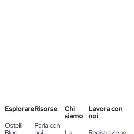
Esplorare
Risorse
Chi
Lavora con
siamo
noi
Ostelli
Parla con
Blog
noi
La
Registrazione